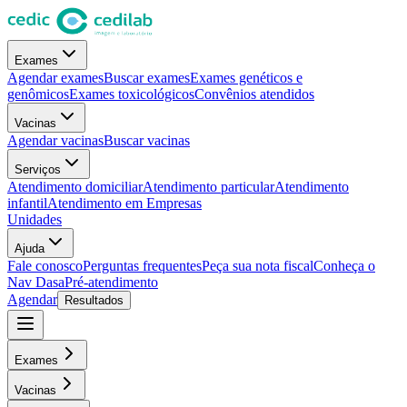
Exames
Agendar exames
Buscar exames
Exames genéticos e
genômicos
Exames toxicológicos
Convênios atendidos
Vacinas
Agendar vacinas
Buscar vacinas
Serviços
Atendimento domiciliar
Atendimento particular
Atendimento
infantil
Atendimento em Empresas
Unidades
Ajuda
Fale conosco
Perguntas frequentes
Peça sua nota fiscal
Conheça o
Nav Dasa
Pré-atendimento
Agendar
Resultados
Exames
Vacinas