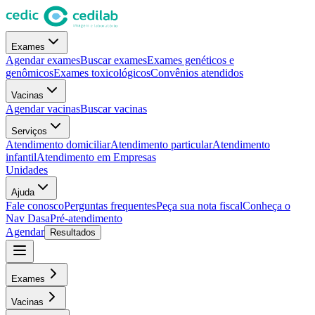
Exames
Agendar exames
Buscar exames
Exames genéticos e
genômicos
Exames toxicológicos
Convênios atendidos
Vacinas
Agendar vacinas
Buscar vacinas
Serviços
Atendimento domiciliar
Atendimento particular
Atendimento
infantil
Atendimento em Empresas
Unidades
Ajuda
Fale conosco
Perguntas frequentes
Peça sua nota fiscal
Conheça o
Nav Dasa
Pré-atendimento
Agendar
Resultados
Exames
Vacinas